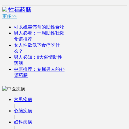
性福药膳
更多>>
可以媲美伟哥的助性食物
男人必看：一周助性壮阳
食谱推荐
女人性欲低下食疗吃什
么？
男人必知：8大催情助性
药膳
中医推荐：专属男人的补
肾药膳
常见疾病
|
心脑疾病
|
妇科疾病
|