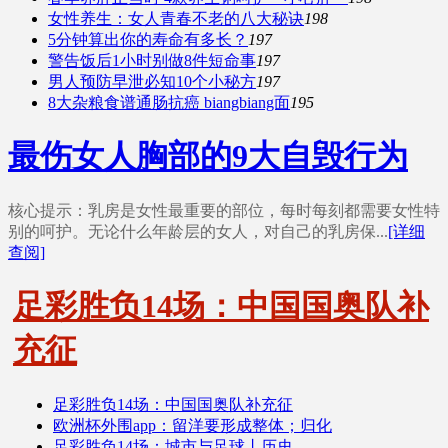
女性养生：女人青春不老的八大秘诀
198
5分钟算出你的寿命有多长？
197
警告饭后1小时别做8件短命事
197
男人预防早泄必知10个小秘方
197
8大杂粮食谱通肠抗癌 biangbiang面
195
最伤女人胸部的9大自毁行为
核心提示：乳房是女性最重要的部位，每时每刻都需要女性特
别的呵护。无论什么年龄层的女人，对自己的乳房保...
[详细
查阅]
足彩胜负14场：中国国奥队补
充征
足彩胜负14场：中国国奥队补充征
欧洲杯外围app：留洋要形成整体；归化
足彩胜负14场：城市与足球丨历史