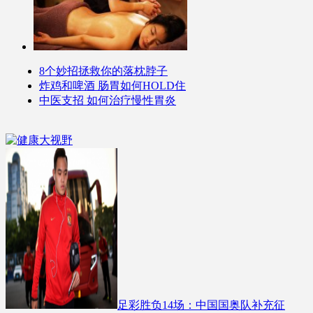
8个妙招拯救你的落枕脖子
炸鸡和啤酒 肠胃如何HOLD住
中医支招 如何治疗慢性胃炎
足彩胜负14场：中国国奥队补充征