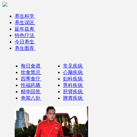
养生科学
养生误区
延年益寿
特色疗法
今日养生
养生图库
每日食谱
常见疾病
饮食禁忌
心脑疾病
四季食疗
妇科疾病
性福药膳
男科疾病
精华回答
肝肾疾病
奇闻八卦
脾胃疾病