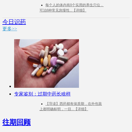
每个人的体内有8个实用的养生穴位，
可治8种常见急慢性...【详细】
今日识药
更多>>
专家鉴别：过期中药长啥样
【导读】西药都有保质期，在外包装
上都明确标明，一目...【详细】
往期回顾