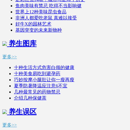
鱼肉美味有禁忌 吃得不当影响健
世界上12种美味昆虫食品
非洲人都爱吃老鼠 真难以接受
好牛X的园林艺术
基因突变的未来新物种
养生图库
更多>>
十种生活方式危害白领的健康
十种美食易吃到避孕药
巧妙按摩小腿肚让你一瘦再瘦
夏季防暑降温应注意6不宜
几种最常见的药物禁忌
介绍几种保健茶
养生误区
更多>>