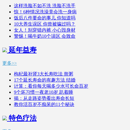
这样洗脸不如不洗 洗脸不洗手
惊！6种情况洗澡竟会洗一身病
饭后八件要命的事儿 你知道吗
10大养生误区 你曾被骗过吗？
女人！别穿错内裤 小心毁身材
警惕！喝牛奶10个误区 会致命
延年益寿
更多>>
枸杞最补肾3大长寿吃法 熬粥
17个延长寿命的有趣方法 结婚
计算：看你每天喝多少水可长命百岁
9个坏习惯一夜老10岁 趴着睡
揭：从走路姿势看出寿命长短
教你活百岁不痴呆的11个秘诀
特色疗法