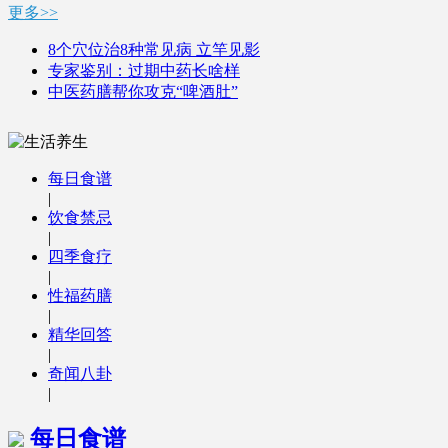
更多>>
8个穴位治8种常见病 立竿见影
专家鉴别：过期中药长啥样
中医药膳帮你攻克“啤酒肚”
每日食谱
|
饮食禁忌
|
四季食疗
|
性福药膳
|
精华回答
|
奇闻八卦
|
每日食谱