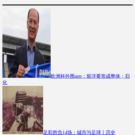
欧洲杯外围app：留洋要形成整体；归
化
足彩胜负14场：城市与足球丨历史