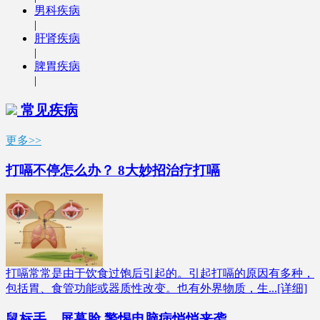
男科疾病
|
肝肾疾病
|
脾胃疾病
|
常见疾病
更多>>
打嗝不停怎么办？ 8大妙招治疗打嗝
打嗝常常是由于饮食过饱后引起的。引起打嗝的原因有多种，
包括胃、食管功能或器质性改变。也有外界物质，生...[详细]
鼠标手、屏幕脸 警惕电脑病悄悄来袭