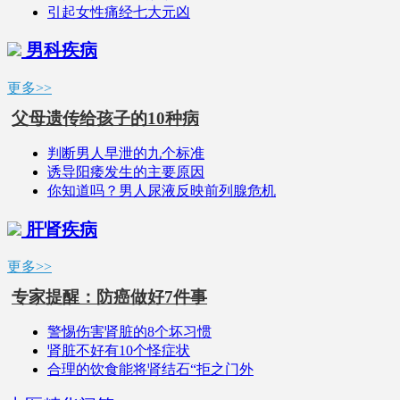
引起女性痛经七大元凶
男科疾病
更多>>
父母遗传给孩子的10种病
判断男人早泄的九个标准
诱导阳痿发生的主要原因
你知道吗？男人尿液反映前列腺危机
肝肾疾病
更多>>
专家提醒：防癌做好7件事
警惕伤害肾脏的8个坏习惯
肾脏不好有10个怪症状
合理的饮食能将肾结石“拒之门外