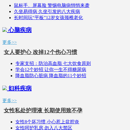
鼠标手、屏幕脸 警惕电脑病悄悄来袭
久坐易得病 久坐引发的八大疾病
长时间玩“平板”12岁女孩颈椎老化
心脑疾病
更多>>
女人要护心 改掉12个伤心习惯
专家支招：防治高血脂 七大饮食原则
学会12个妙招 让你一生不得糖尿病
降血脂防心脏病 降血脂的11个妙招
妇科疾病
更多>>
女性私处护理液 长期使用致不孕
女性8个坏习惯 小心惹上盆腔炎
女性呵护乳房 勿入八大禁区