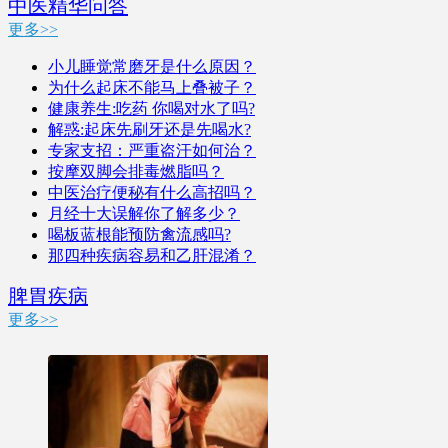
中医精华问答
更多>>
小儿睡觉常磨牙是什么原因？
为什么起床不能马上叠被子？
健康养生:吃药 你喝对水了吗?
解惑:起床先刷牙还是先喝水?
专家支招：严重盗汗如何治？
按摩双脚会排毒燃脂吗？
中医治疗便秘有什么高招吗？
月经十大误解你了解多少？
喝板蓝根能预防禽流感吗?
那四种疾病容易和乙肝混淆？
脾胃疾病
更多>>