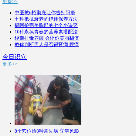
更多>>
中医教6招彻底让你告别阳痿
七种抵抗衰老的绝佳保养方法
揭呵护完美胸部的七个小诀窍
10种永葆青春的营养素搭配法
经期排毒养颜 会让你美丽翻倍
教你判断男人是否得肾病 腰痛
今日识穴
更多>>
8个穴位治8种常见病 立竿见影