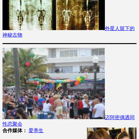
外星人留下的
神秘古物
迈阿密偶遇同
性恋聚会
合作媒体：
爱养生