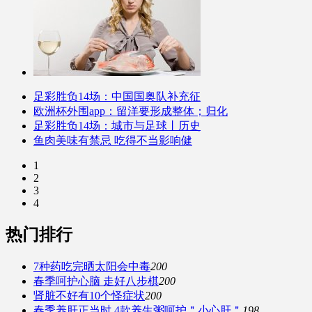
足彩胜负14场：中国国奥队补充征
欧洲杯外围app：留洋要形成整体；归化
足彩胜负14场：城市与足球丨历史
鱼肉美味有禁忌 吃得不当影响健
1
2
3
4
热门排行
7种药吃完晒太阳会中毒
200
春季呵护心脑 走好八步棋
200
肾脏不好有10个怪症状
200
春季养肝正当时 4款养生粥呵护＂小心肝＂
198